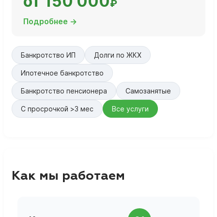
от 150 000
₽
Подробнее →
Банкротство ИП
Долги по ЖКХ
Ипотечное банкротство
Банкротство пенсионера
Самозанятые
С просрочкой >3 мес
Все услуги
Как мы работаем
П