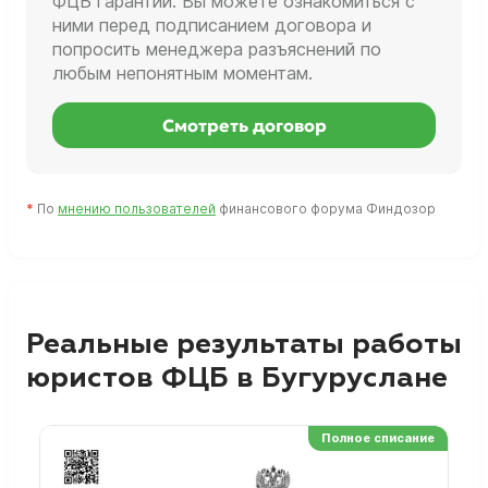
ФЦБ гарантии. Вы можете ознакомиться с
ними перед подписанием договора и
попросить менеджера разъяснений по
любым непонятным моментам.
Смотреть договор
*
По
мнению пользователей
финансового форума Финдозор
Реальные результаты работы
юристов ФЦБ в Бугуруслане
Полное списание
Ре