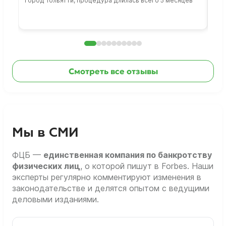
Город Тольятти, процедура длилась всего 5 месяцев
Сто
раб
Смотреть все отзывы
Мы в СМИ
ФЦБ —
единственная компания по банкротству
физических лиц
, о которой пишут в Forbes. Наши
эксперты регулярно комментируют изменения в
законодательстве и делятся опытом с ведущими
деловыми изданиями.