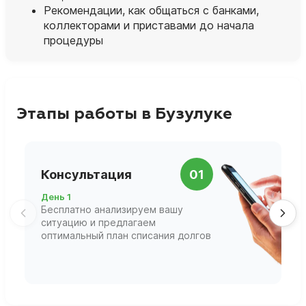
Рекомендации, как общаться с банками,
коллекторами и приставами до начала
процедуры
Этапы работы в Бузулуке
П
Консультация
01
д
День 1
Д
Бесплатно анализируем вашу
В
ситуацию и предлагаем
П
оптимальный план списания долгов
ф
г