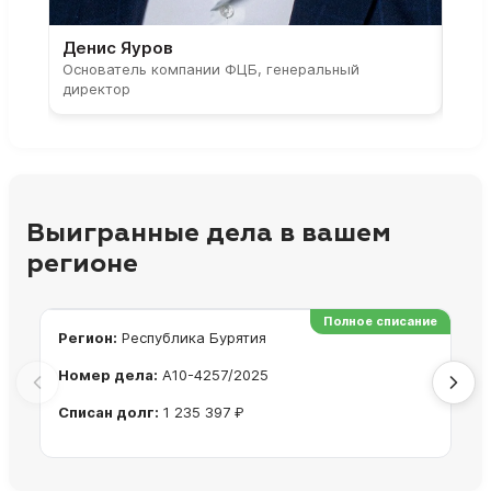
Денис Яуров
Све
Основатель компании ФЦБ, генеральный
Соос
директор
парт
Выигранные дела в вашем
регионе
Полное списание
Регион:
Республика Бурятия
Ре
Номер дела:
А10-4257/2025
Но
Списан долг:
1 235 397 ₽
Сп
Ознакомиться с делом →