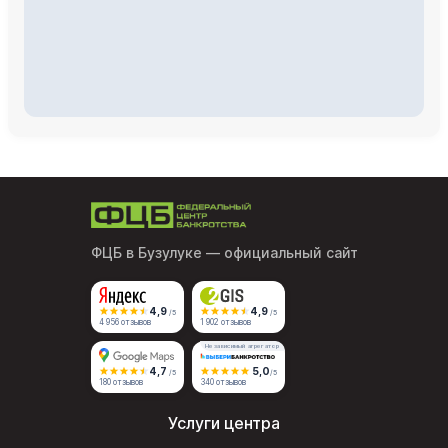
ФЦБ в Бузулуке
— официальный сайт
4,9
4,9
/5
/5
4 956 отзывов
1 902 отзывов
Независимый агрегатор
4,7
5,0
/5
/5
180 отзывов
340 отзывов
Услуги центра