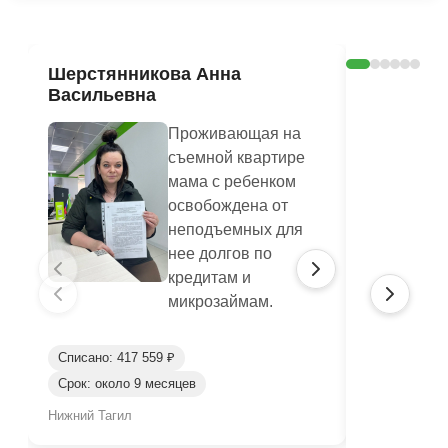
Шерстянникова Анна
Печагина
Васильевна
Василье
Проживающая на
съемной квартире
мама с ребенком
освобождена от
неподъемных для
нее долгов по
кредитам и
микрозаймам.
Списано: 417 559 ₽
Списано: 95
Срок: около 9 месяцев
Срок: окол
Нижний Тагил
Нижний Таги