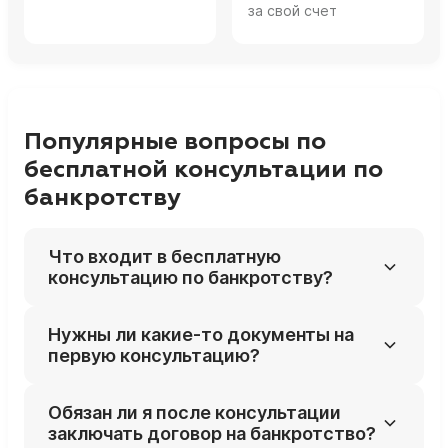
за свой счет
Популярные вопросы по
бесплатной консультации по
банкротству
Что входит в бесплатную
консультацию по банкротству?
На бесплатной консультации юрист
Нужны ли какие‑то документы на
разбирает вашу ситуацию с долгами,
первую консультацию?
смотрит типы кредиторов, просрочки,
исполнительные производства и
Желательно подготовить список
Обязан ли я после консультации
предварительно оценивает, подходит ли
кредиторов и суммы долгов, решения судов
заключать договор на банкротство?
вам банкротство и в каком формате. На
и постановления приставов (если есть),