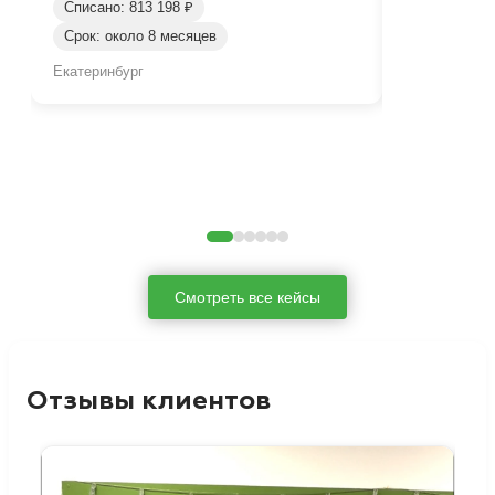
Списано: 813 198 ₽
Списано: 41
Срок: около 8 месяцев
Срок: окол
Екатеринбург
Нижний Таги
Смотреть все кейсы
Отзывы клиентов