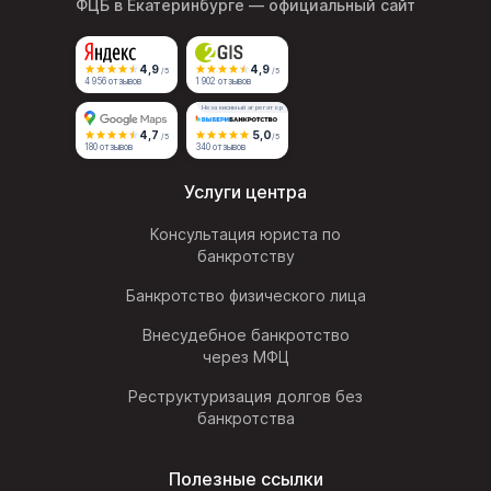
ФЦБ в Екатеринбурге
— официальный сайт
4,9
4,9
/5
/5
4 956 отзывов
1 902 отзывов
Независимый агрегатор
4,7
5,0
/5
/5
180 отзывов
340 отзывов
Услуги центра
Консультация юриста по
банкротству
Банкротство физического лица
Внесудебное банкротство
через МФЦ
Реструктуризация долгов без
банкротства
Полезные ссылки