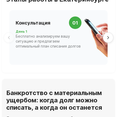
П
Консультация
01
д
День 1
Д
Бесплатно анализируем вашу
В
ситуацию и предлагаем
П
оптимальный план списания долгов
ф
г
Банкротство с материальным
ущербом: когда долг можно
списать, а когда он останется