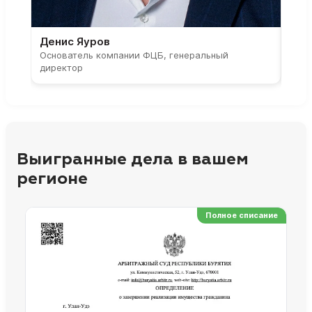
Денис Яуров
Све
Основатель компании ФЦБ, генеральный
Соос
директор
парт
Выигранные дела в вашем
регионе
Полное списание
Ре
Но
Сп