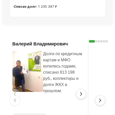
Списан долг:
1 235 397 ₽
Ознакомиться с делом →
Валерий Владимирович
Шерстян
Василье
Долги по кредитным
картам и МФО
копились годами,
списано 813 198
руб., коллекторы и
долги ЖКХ в
прошлом.