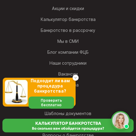
Акции и скидки
Калькулятор банкротства
Банкротство в рассрочку
Мы в СМИ
Блог компании ФЦБ
Наши сотрудники
Вакансии
Подходит ли вам
Франшиза
процедура
банкротства?
Проверить
бесплатно
Шаблоны документов
КАЛЬКУЛЯТОР БАНКРОТСТВА
Словарь банкротства
Во сколько вам обойдется процедура?
Вопросы о банкротстве