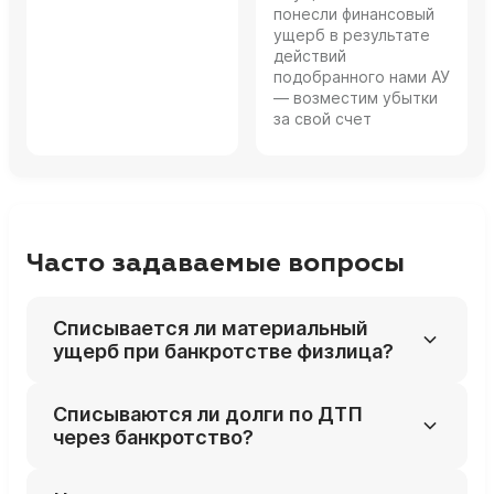
понесли финансовый
ущерб в результате
действий
подобранного нами АУ
— возместим убытки
за свой счет
Часто задаваемые вопросы
Списывается ли материальный
ущерб при банкротстве физлица?
Иногда да: ущерб по обычной
Списываются ли долги по ДТП
неосторожности может быть списан, но
через банкротство?
умышленный вред и ущерб по
преступлениям — нет.
Часто да, если в ДТП не было грубых