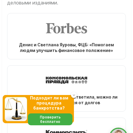
деловыми изданиями.
Денис и Светлана Яуровы, ФЦБ: «Помогаем
людям улучшить финансовое положение»
Эксперт Светлана Яурова ответила, можно ли
Подходит ли вам
законно избавиться от долгов
процедура
банкротства?
Проверить
бесплатно