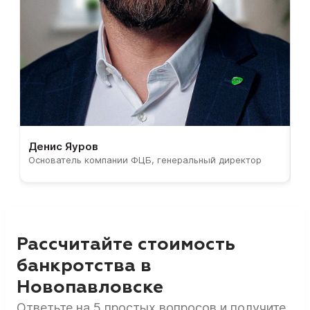
Денис Яуров
С
Основатель компании ФЦБ, генеральный директор
С
Рассчитайте стоимость
банкротства в
Новопавловске
Ответьте на 5 простых вопросов и получите