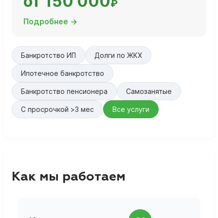
от 150 000
₽
Подробнее →
Банкротство ИП
Долги по ЖКХ
Ипотечное банкротство
Банкротство пенсионера
Самозанятые
С просрочкой >3 мес
Все услуги
Как мы работаем
П