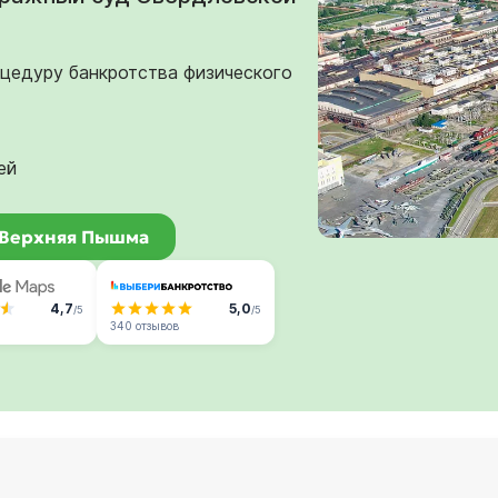
оцедуру банкротства физического
ей
в Верхняя Пышма
4,7
5,0
/5
/5
340 отзывов