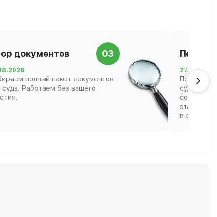
ор документов
03
Подача 
08.2026
27.08.2026
бираем полный пакет документов
Подаём за
 суда. Работаем без вашего
суд Сверд
стия.
сопровожд
этапах, ва
в судебных