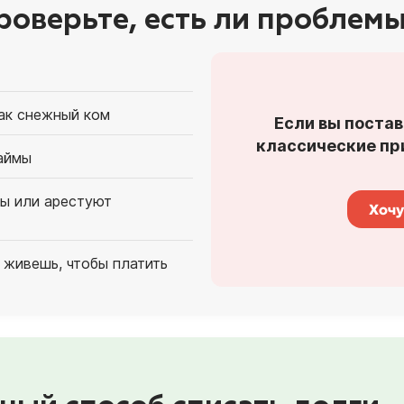
роверьте, есть ли проблемы
как снежный ком
Если вы постав
классические при
аймы
ты или арестуют
Хочу
 живешь, чтобы платить