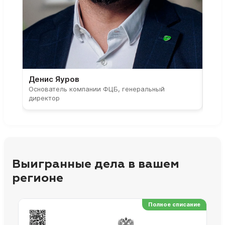
Денис Яуров
Све
Основатель компании ФЦБ, генеральный
Соос
директор
парт
Выигранные дела в вашем
регионе
Полное списание
Ре