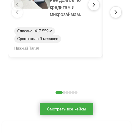
нее долгов по
кредитам и
микрозаймам.
Списано: 417 559 ₽
Списано: 95
Срок: около 9 месяцев
Срок: окол
Нижний Тагил
Нижний Таги
Смотреть все кейсы