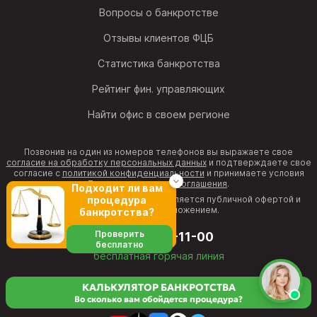
Вопросы о банкротстве
Отзывы клиентов ФЦБ
Статистика банкротства
Рейтинг фин. управляющих
Найти офис в своем регионе
Позвонив на один из номеров телефонов вы выражаете свое
согласие на обработку персональных данных
и подтверждаете свое
согласие с
политикой конфиденциальности
и принимаете условия
Пользовательского соглашения
.
Подходит ли вам
Информация на веб-странице не является публичной офертой и
процедура
рекламным предложением.
банкротства?
Проверить
8 (800) 511-11-00
бесплатно
бесплатная горячая линия
director@fcb.expert
КАЛЬКУЛЯТОР БАНКРОТСТВА
Во сколько вам обойдется процедура?