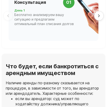
Консультация
01
д
День 1
Д
Бесплатно анализируем вашу
В
ситуацию и предлагаем
П
оптимальный план списания долгов
ф
г
Что будет, если банкротиться с
арендным имуществом
Наличие аренды по‑разному сказывается на
процедуре, в зависимости от того, вы арендатор
или арендодатель. Характерные особенности:
если вы арендатор: суд может по
ходатайству должника/управляющего