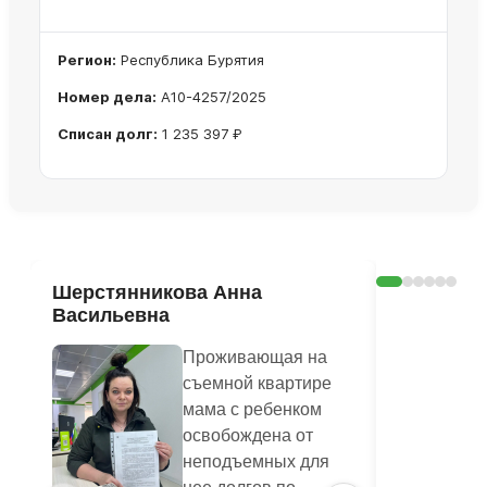
Регион:
Республика Бурятия
Номер дела:
А10-4257/2025
Списан долг:
1 235 397 ₽
Ознакомиться с делом →
Шерстянникова Анна
Печагина
Васильевна
Василье
Проживающая на
съемной квартире
мама с ребенком
освобождена от
неподъемных для