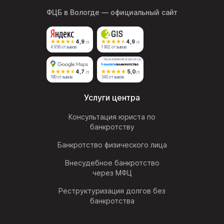
ФЦБ в Вологде
— официальный сайт
4,9
4,9
/5
/5
4 956 отзывов
1 902 отзывов
Независимый агрегатор
4,7
5,0
/5
/5
180 отзывов
340 отзывов
Услуги центра
Консультация юриста по
банкротству
Банкротство физического лица
Внесудебное банкротство
через МФЦ
Реструктуризация долгов без
банкротства