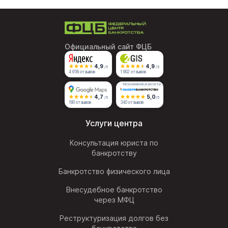
Официальный сайт ФЦБ
4,9
4,9
/5
/5
4 956 отзывов
1 902 отзывов
Независимый агрегатор
4,7
5,0
/5
/5
180 отзывов
340 отзывов
Услуги центра
Консультация юриста по
банкротству
Банкротство физического лица
Внесудебное банкротство
через МФЦ
Реструктуризация долгов без