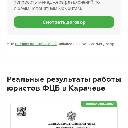
попросить менеджера разъяснений по
любым непонятным моментам.
Смотреть договор
*
По
мнению пользователей
финансового форума Финдозор
Реальные результаты работы
юристов ФЦБ в Карачеве
Полное списание
Ре
Но
Сп