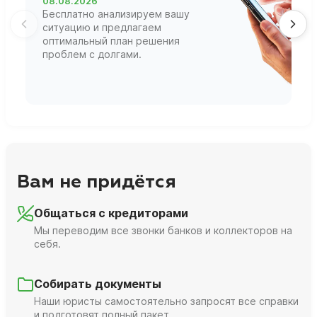
08.08.2026
1
Бесплатно анализируем вашу
В
ситуацию и предлагаем
П
оптимальный план решения
ф
проблем с долгами.
г
Вам не придётся
Общаться с кредиторами
Мы переводим все звонки банков и коллекторов на
себя.
Собирать документы
Наши юристы самостоятельно запросят все справки
и подготовят полный пакет.