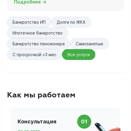
Подробнее →
Банкротство ИП
Долги по ЖКХ
Ипотечное банкротство
Банкротство пенсионера
Самозанятые
С просрочкой >3 мес
Все услуги
Как мы работаем
П
Консультация
01
д