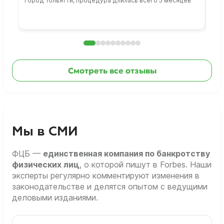
Город Тольятти, процедура длилась всего 5 месяцев
Сто
раб
Смотреть все отзывы
Мы в СМИ
ФЦБ —
единственная компания по банкротству
физических лиц
, о которой пишут в Forbes. Наши
эксперты регулярно комментируют изменения в
законодательстве и делятся опытом с ведущими
деловыми изданиями.