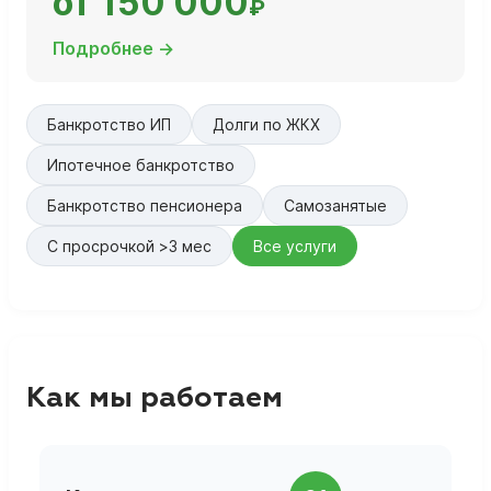
от 150 000
₽
Подробнее →
Банкротство ИП
Долги по ЖКХ
Ипотечное банкротство
Банкротство пенсионера
Самозанятые
С просрочкой >3 мес
Все услуги
Как мы работаем
П