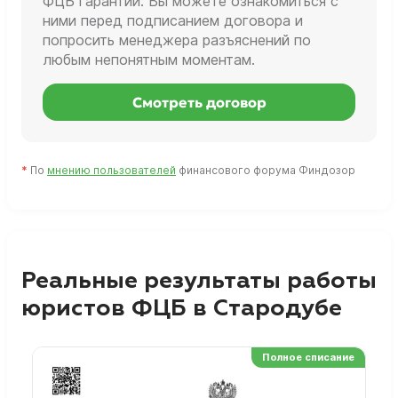
ФЦБ гарантии. Вы можете ознакомиться с
ними перед подписанием договора и
попросить менеджера разъяснений по
любым непонятным моментам.
Смотреть договор
*
По
мнению пользователей
финансового форума Финдозор
Реальные результаты работы
юристов ФЦБ в Стародубе
Полное списание
Ре