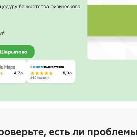
оцедуру банкротства физического
ей
в Шарыпово
4,7
5,0
/5
/5
340 отзывов
роверьте, есть ли проблемы