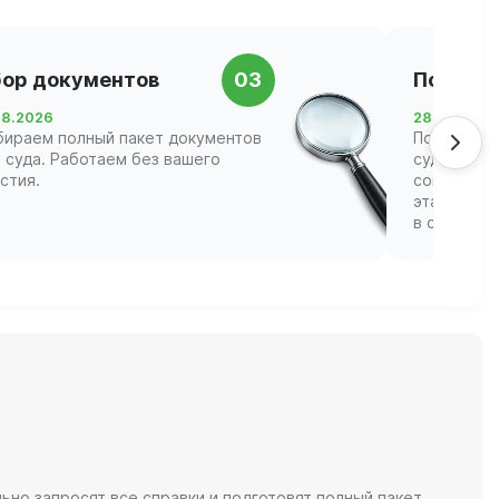
ор документов
03
Подача 
08.2026
28.08.2026
бираем полный пакет документов
Подаём за
 суда. Работаем без вашего
суд Красно
стия.
сопровожд
этапах, ва
в судебных
но запросят все справки и подготовят полный пакет.