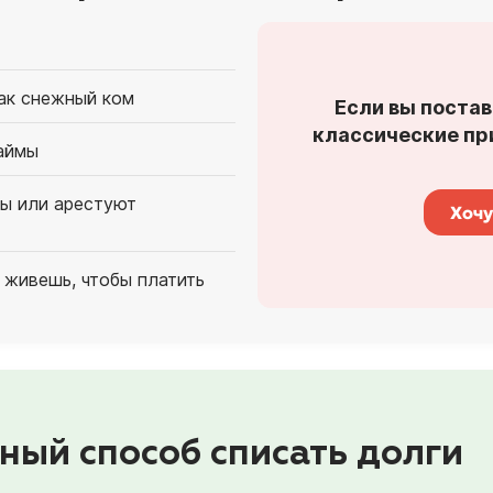
как снежный ком
Если вы постав
классические при
аймы
ты или арестуют
Хочу
 живешь, чтобы платить
ный способ списать долги