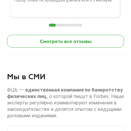
Город Тольятти, процедура длилась всего 5 месяцев
Сто
раб
Смотреть все отзывы
Мы в СМИ
ФЦБ —
единственная компания по банкротству
физических лиц
, о которой пишут в Forbes. Наши
эксперты регулярно комментируют изменения в
законодательстве и делятся опытом с ведущими
деловыми изданиями.