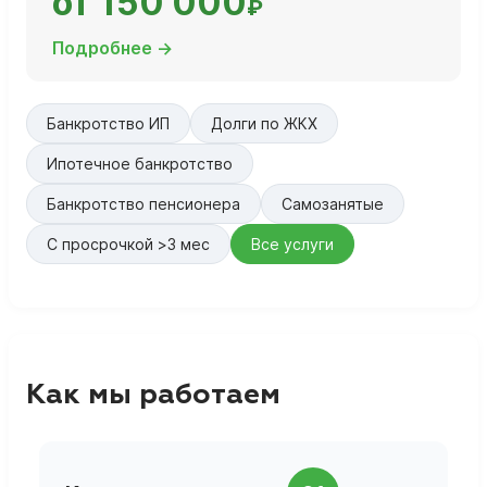
от 150 000
₽
Подробнее →
Банкротство ИП
Долги по ЖКХ
Ипотечное банкротство
Банкротство пенсионера
Самозанятые
С просрочкой >3 мес
Все услуги
Как мы работаем
П