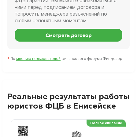
ФЦБ гарантии. Вы можете ознакомиться с
ними перед подписанием договора и
попросить менеджера разъяснений по
любым непонятным моментам.
Смотреть договор
*
По
мнению пользователей
финансового форума Финдозор
Реальные результаты работы
юристов ФЦБ в Енисейске
Полное списание
Ре